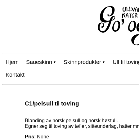
Hjem
Saueskinn
Skinnprodukter
Ull til tovi
Kontakt
C1/pelsull til toving
Blanding av norsk pelsull og norsk høstull.
Egner seg til toving av tøfler, sitteunderlag, hatter m
Pris:
None