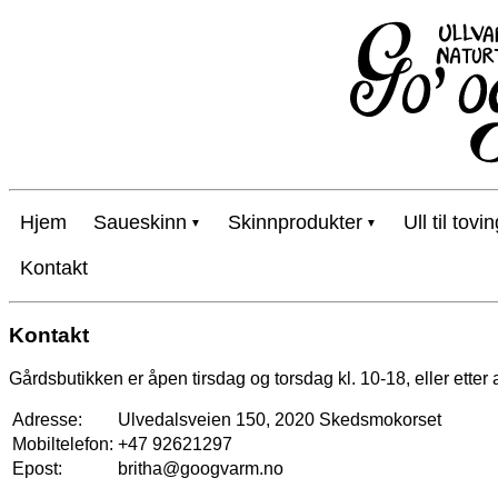
Hjem
Saueskinn
Skinnprodukter
Ull til tovi
Kontakt
Kontakt
Gårdsbutikken er åpen tirsdag og torsdag kl. 10-18, eller etter 
Adresse:
Ulvedalsveien 150, 2020 Skedsmokorset
Mobiltelefon:
+47 92621297
Epost:
britha@googvarm.no